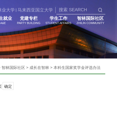
林业大学
马来西亚国立大学
生就业
党建专栏
学生工作
智林国际社区
A&E
PARTY BUILDING
STUDENT AFFAIRS
ZHILIN COMMUNITY
> 智林国际社区 > 成长在智林 > 本科生国家奖学金评选办法
页
确定