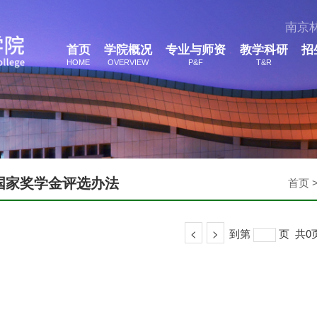
南京
首页
学院概况
专业与师资
教学科研
招
HOME
OVERVIEW
P&F
T&R
国家奖学金评选办法
首页 
<
>
到第
页
共0