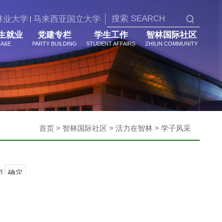
林业大学
马来西亚国立大学
生就业
党建专栏
学生工作
智林国际社区
A&E
PARTY BUILDING
STUDENT AFFAIRS
ZHILIN COMMUNITY
首页 > 智林国际社区 > 活力在智林 > 学子风采
页
确定