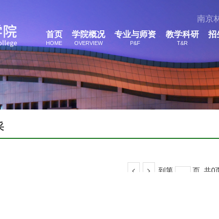
南京
首页
学院概况
专业与师资
教学科研
招
HOME
OVERVIEW
P&F
T&R
采
<
>
到第
页
共0