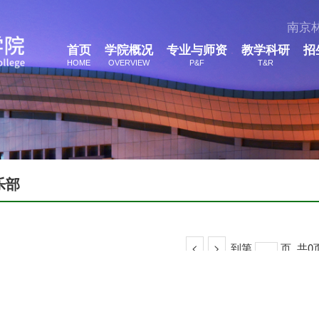
南京
首页
学院概况
专业与师资
教学科研
招
HOME
OVERVIEW
P&F
T&R
乐部
<
>
到第
页
共0