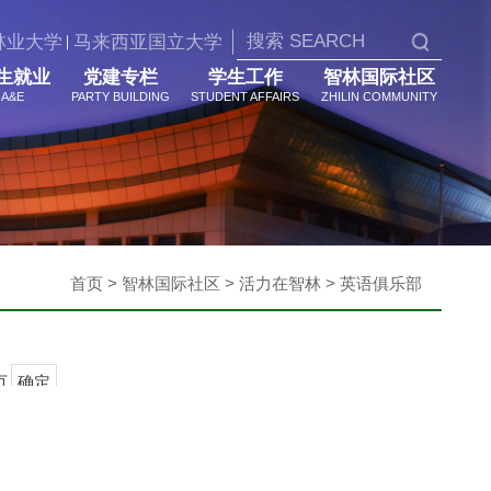
林业大学
马来西亚国立大学
生就业
党建专栏
学生工作
智林国际社区
A&E
PARTY BUILDING
STUDENT AFFAIRS
ZHILIN COMMUNITY
首页 > 智林国际社区 > 活力在智林 > 英语俱乐部
页
确定